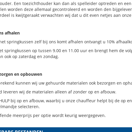
ouder. Een toezichthouder kan dan als spelleider optreden en een
llen worden deze allemaal gecontroleerd en worden den bijgelever
deel is kwijtgeraakt verwachten wij dat u dit even netjes aan on
ons afhalen
het springkussen zelf bij ons komt afhalen ontvangt u 10% afhaalko
et springkussen op tussen 9.00 en 11.00 uur en brengt hem de vol
an ook op zaterdag en zondag.
ezorgen en opbouwen
prekend kunnen wij uw gehuurde materialen ook bezorgen en ophal
 leveren wij de materialen alleen af zonder op en afbouw.
HULP bij op en afbouw, waarbij u onze chauffeur helpt bij de op en
elmandje selecteren.
ffende meerprijs per optie wordt keurig weergegeven.