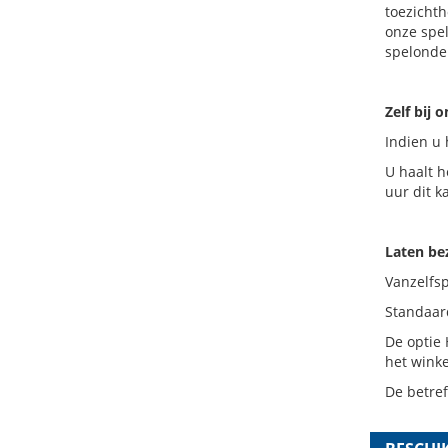
toezichth
onze spe
spelonder
Zelf bij 
Indien u 
U haalt h
uur dit k
Laten b
Vanzelfs
Standaard
De optie 
het wink
De betre