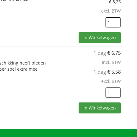
€
8,26
excl. BTW
In Winkelwagen
1 dag
€
6,75
Incl. BTW
eschikking heeft bieden
per spel extra mee
1 dag
€
5,58
excl. BTW
In Winkelwagen