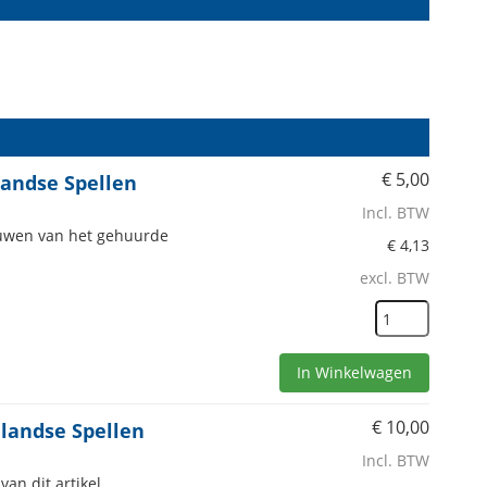
€
5,00
landse Spellen
Incl. BTW
bouwen van het gehuurde
€
4,13
excl. BTW
In Winkelwagen
€
10,00
landse Spellen
Incl. BTW
an dit artikel.