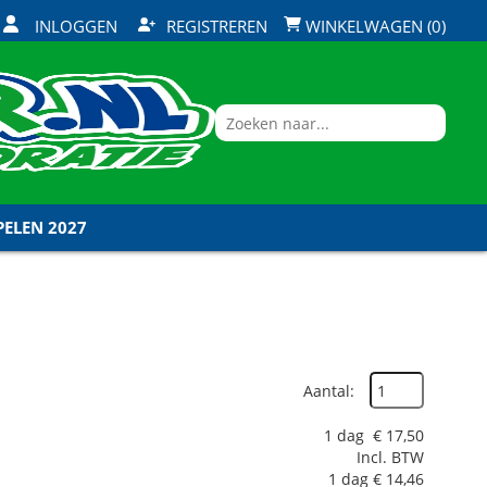
INLOGGEN
REGISTREREN
WINKELWAGEN (0)
ELEN 2027
Aantal:
1 dag
€
17,50
Incl. BTW
1 dag
€
14,46