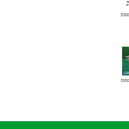
mee
mee