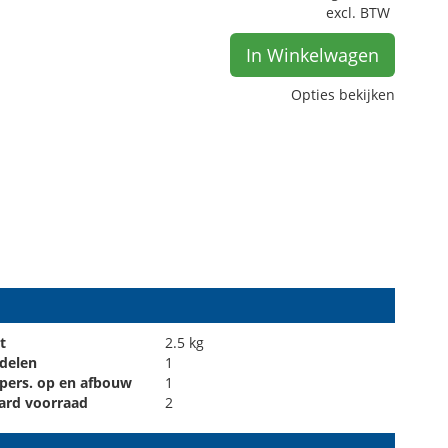
excl. BTW
In Winkelwagen
Opties bekijken
t
2.5 kg
 delen
1
 pers. op en afbouw
1
ard voorraad
2