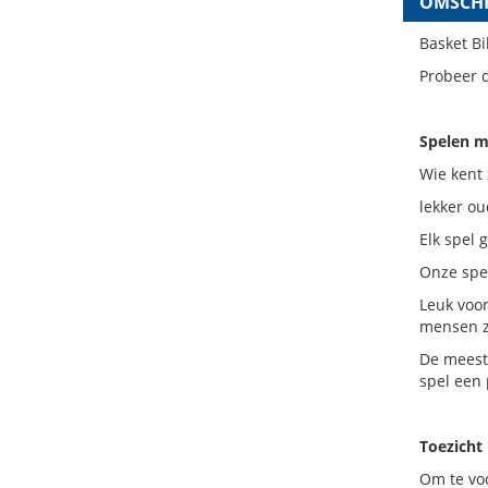
OMSCHR
Basket Bi
Probeer d
Spelen m
Wie kent 
lekker ou
Elk spel 
Onze spel
Leuk voor
mensen z
De meeste
spel een 
Toezicht
Om te vo