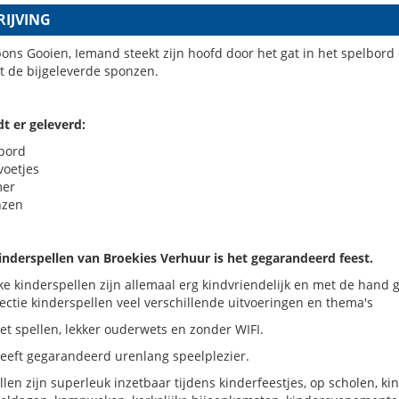
IJVING
ons Gooien, Iemand steekt zijn hoofd door het gat in het spelbord
t de bijgeleverde sponzen.
t er geleverd:
lbord
voetjes
er
nzen
inderspellen van Broekies Verhuur is het gegarandeerd feest.
e kinderspellen zijn allemaal erg kindvriendelijk en met de hand
lectie kinderspellen veel verschillende uitvoeringen en thema's
t spellen, lekker ouderwets en zonder WIFI.
geeft gegarandeerd urenlang speelplezier.
len zijn superleuk inzetbaar tijdens kinderfeestjes, op scholen, k