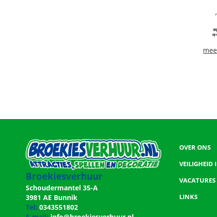
mee
OVER ONS
VEILIGHEID
Broekiesverhuur
VACATURES
Schoudermantel 35-A
LINKS
3981 AE Bunnik
Tel:
0343551802
E-mail:
info@broekiesverhuur.nl