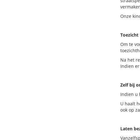
straatsp
vermaken
Onze kind
Toezicht
Om te vo
toezichth
Na het r
Indien er
Zelf bij 
Indien u 
U haalt h
ook op z
Laten b
Vanzelfs