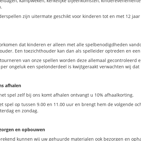
eeldagen, kampweken, kerkelijke bijeenkomsten, kinderevenementen
.
erspellen zijn uitermate geschikt voor kinderen tot en met 12 jaar
orkomen dat kinderen er alleen met alle spelbenodigdheden vandoo
ouder. Een toezichthouder kan dan als spelleider optreden en een
etourneren van onze spellen worden deze allemaal gecontroleerd e
 per ongeluk een spelonderdeel is kwijtgeraakt verwachten wij dat
ons afhalen
het spel zelf bij ons komt afhalen ontvangt u 10% afhaalkorting.
et spel op tussen 9.00 en 11.00 uur en brengt hem de volgende och
aterdag en zondag.
ezorgen en opbouwen
prekend kunnen wij uw gehuurde materialen ook bezorgen en ophal