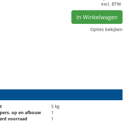
excl. BTW
In Winkelwagen
Opties bekijken
t
5 kg
 pers. op en afbouw
1
ard voorraad
1