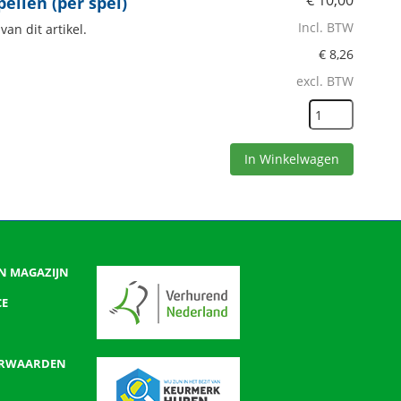
€
10,00
ellen (per spel)
Incl. BTW
an dit artikel.
€
8,26
excl. BTW
In Winkelwagen
N MAGAZIJN
CE
ORWAARDEN