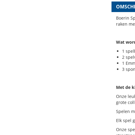
OMSCHR
Boerin Sp
raken me
Wat word
1 spe
2 spel
1 Emm
3 spo
Met de k
Onze leuk
grote col
Spelen me
Elk spel 
Onze spel