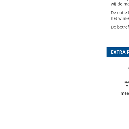
wij de ma
De optie 
het wink
De betre
EXTRA 
mee