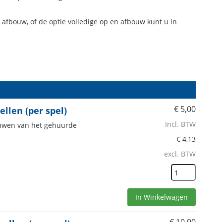
 afbouw, of de optie volledige op en afbouw kunt u in
€
5,00
llen (per spel)
Incl. BTW
bouwen van het gehuurde
€
4,13
excl. BTW
In Winkelwagen