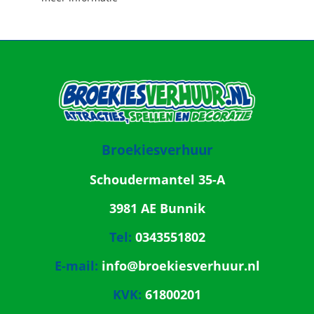
Broekiesverhuur
Schoudermantel 35-A
3981 AE Bunnik
Tel:
0343551802
E-mail:
info@broekiesverhuur.nl
KVK:
61800201