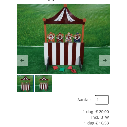
Previous
Next
Aantal:
1 dag
€
20,00
Incl. BTW
1 dag
€
16,53