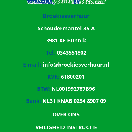
Broekiesverhuur
Schoudermantel 35-A
3981 AE Bunnik
Tel:
0343551802
E-mail:
info@broekiesverhuur.nl
KVK:
61800201
BTW:
NL001992787B96
Bank:
NL31 KNAB 0254 8907 09
OVER ONS
VEILIGHEID INSTRUCTIE