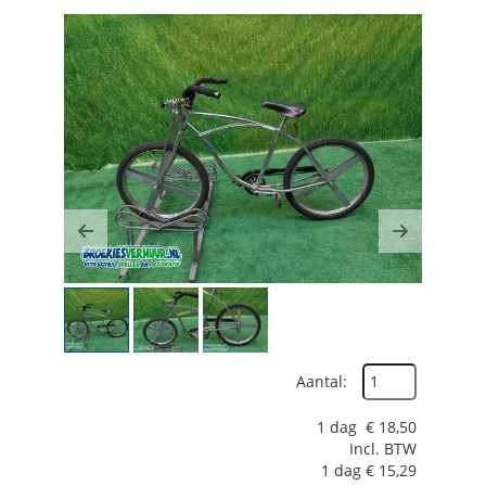
Previous
Next
Aantal:
1 dag
€
18,50
Incl. BTW
1 dag
€
15,29