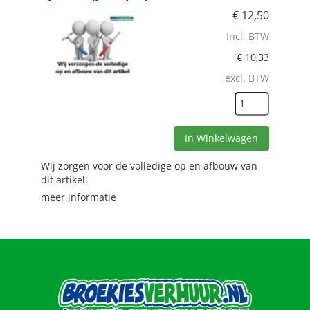
€
12,50
Incl. BTW
€
10,33
excl. BTW
In Winkelwagen
Wij zorgen voor de volledige op en afbouw van
dit artikel.
meer informatie