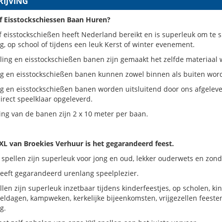
IJVING
of Eisstockschiessen Baan Huren?
f eisstockschießen heeft Nederland bereikt en is superleuk om te s
g, op school of tijdens een leuk Kerst of winter evenement.
ing en eisstockschießen banen zijn gemaakt het zelfde materiaal 
ng en eisstockschießen banen kunnen zowel binnen als buiten word
ng en eisstockschießen banen worden uitsluitend door ons afgelev
rect speelklaar opgeleverd.
ng van de banen zijn 2 x 10 meter per baan.
XL van Broekies Verhuur is het gegarandeerd feest.
spellen zijn superleuk voor jong en oud, lekker ouderwets en zond
geeft gegarandeerd urenlang speelplezier.
len zijn superleuk inzetbaar tijdens kinderfeestjes, op scholen, k
eldagen, kampweken, kerkelijke bijeenkomsten, vrijgezellen feesten
g.