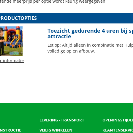
ffende meerprijs per optie wordt keurig weergegeven.
PRODUCTOPTIES
Toezicht gedurende 4 uren bij s
attractie
Let op: Altijd alleen in combinatie met Hul
volledige op en afbouw.
r informatie
LEVERING - TRANSPORT
OPENINGSTIJDE
 INSTRUCTIE
VEILIG WINKELEN
KLANTENSERVI