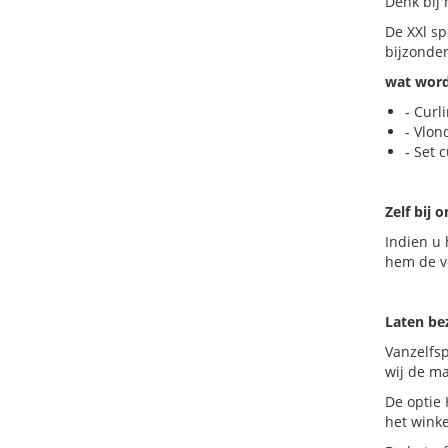
Denk bij 
De XXl sp
bijzonder
wat word
- Curl
- Vlon
- Set 
Zelf bij 
Indien u 
hem de vo
Laten b
Vanzelfs
wij de ma
De optie 
het wink