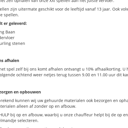
het zelf ophalen van onze XXl spellen aan het juiste vervoer.
ellen zijn uitermate geschikt voor de leeftijd vanaf 13 jaar. Ook
e spellen.
t er geleverd:
ing Baan
dervloer
curling stenen
ons afhalen
het spel zelf bij ons komt afhalen ontvangt u 10% afhaalkorting. U 
lgende ochtend weer netjes terug tussen 9.00 en 11.00 uur dit ka
ezorgen en opbouwen
prekend kunnen wij uw gehuurde materialen ook bezorgen en ophal
terialen alleen af zonder op en afbouw.
HULP bij op en afbouw, waarbij u onze chauffeur helpt bij de op en
elmandje selecteren.