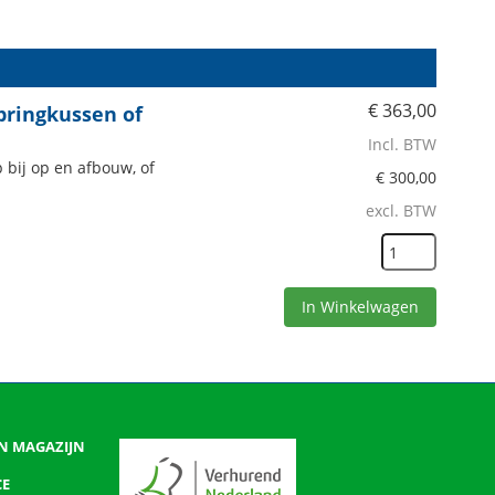
€
363,00
pringkussen of
Incl. BTW
p bij op en afbouw, of
€
300,00
excl. BTW
In Winkelwagen
N MAGAZIJN
CE