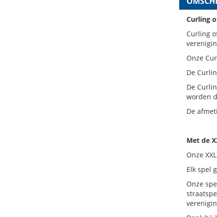
OMSCHR
Curling 
Curling o
verenigin
Onze Curl
De Curli
De Curli
worden di
De afmeti
Met de X
Onze XXL 
Elk spel 
Onze spel
straatspe
verenigin