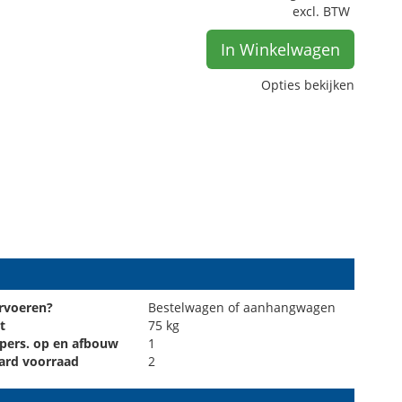
excl. BTW
In Winkelwagen
Opties bekijken
rvoeren?
Bestelwagen of aanhangwagen
t
75 kg
 pers. op en afbouw
1
ard voorraad
2