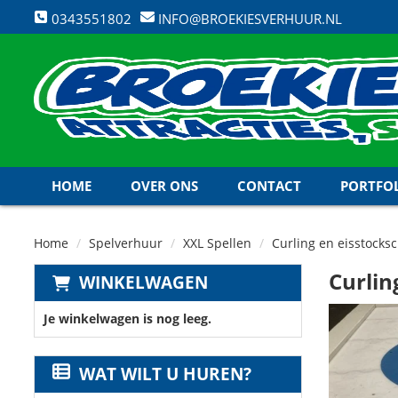
0343551802
INFO@BROEKIESVERHUUR.NL
HOME
OVER ONS
CONTACT
PORTFO
Home
Spelverhuur
XXL Spellen
Curling en eisstocks
Curlin
WINKELWAGEN
Je winkelwagen is nog leeg.
WAT WILT U HUREN?