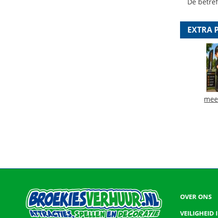
De betre
EXTRA 
mee
OVER ONS
VEILIGHEID