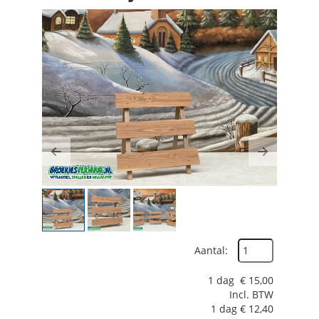
Previous
Next
Aantal:
1 dag
€
15,00
Incl. BTW
1 dag
€
12,40