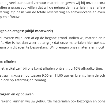
n bij veel standaard verhuur materialen geven wij bij onze decora
Indien u graag zou willen dat wij de gehuurde materialen naar afle
ering. Op basis van de totale reservering en afleverlocatie en eve
op en afbouw.
ngen en etages: (altijd maatwerk)
 leveren wij alleen af op de begane grond. Indien wij materialen 
ift. Hier is het dan weer belangrijk dat onze materialen hier ook 
eam om dit even te bespreken. Wij brengen onze materialen nooit 
ons afhalen
het artikel zelf bij ons komt afhalen ontvangt u 10% afhaalkorting.
et springkussen op tussen 9.00 en 11.00 uur en brengt hem de vol
an ook op zaterdag en zondag.
ezorgen en opbouwen
prekend kunnen wij uw gehuurde materialen ook bezorgen en ophal