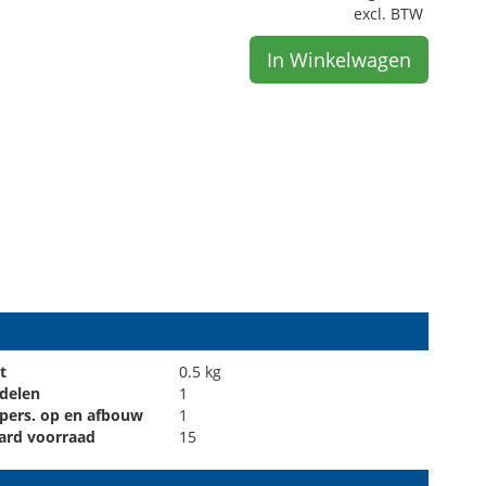
excl. BTW
In Winkelwagen
t
0.5 kg
 delen
1
 pers. op en afbouw
1
ard voorraad
15