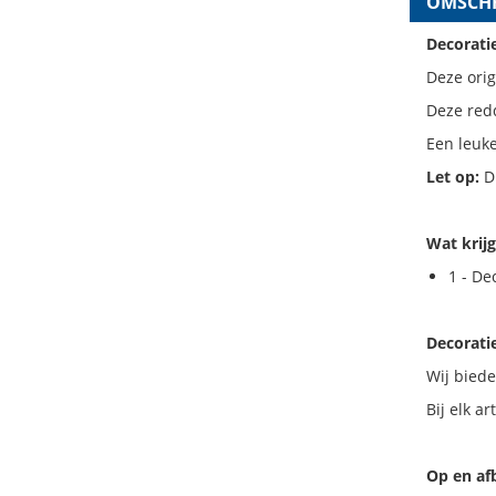
OMSCHR
Decorati
Deze ori
Deze redd
Een leuke
Let op:
Di
Wat krijg
1 - De
Decorati
Wij biede
Bij elk a
Op en af