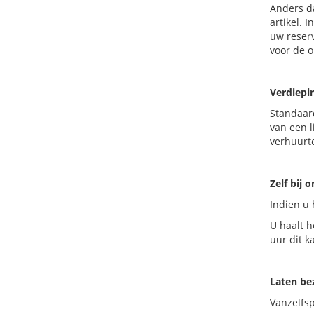
Anders da
artikel. 
uw reserv
voor de 
Verdiepi
Standaard
van een l
verhuurt
Zelf bij 
Indien u 
U haalt h
uur dit k
Laten b
Vanzelfs