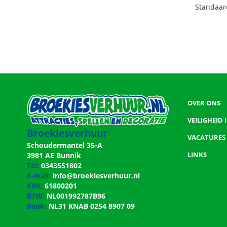
Standaard
OVER ONS
VEILIGHEID
Broekiesverhuur
VACATURES
Schoudermantel 35-A
LINKS
3981 AE Bunnik
Tel:
0343551802
E-mail:
info@broekiesverhuur.nl
KVK:
61800201
BTW:
NL001992787B96
Bank:
NL31 KNAB 0254 8907 09