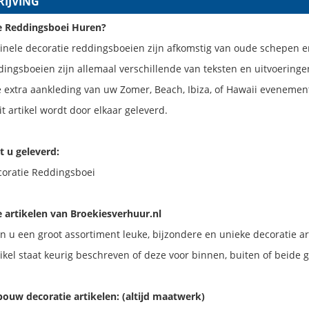
IJVING
e Reddingsboei Huren?
ginele decoratie reddingsboeien zijn afkomstig van oude schepen 
ingsboeien zijn allemaal verschillende van teksten en uitvoeringe
 extra aankleding van uw Zomer, Beach, Ibiza, of Hawaii evenement
t artikel wordt door elkaar geleverd.
t u geleverd:
coratie Reddingsboei
e artikelen van Broekiesverhuur.nl
n u een groot assortiment leuke, bijzondere en unieke decoratie ar
rtikel staat keurig beschreven of deze voor binnen, buiten of beide g
bouw decoratie artikelen: (altijd maatwerk)