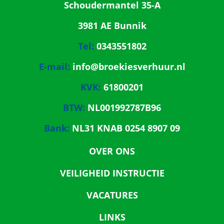
Schoudermantel 35-A
3981 AE Bunnik
Tel:
0343551802
E-mail:
info@broekiesverhuur.nl
KVK:
61800201
BTW:
NL001992787B96
Bank:
NL31 KNAB 0254 8907 09
OVER ONS
VEILIGHEID INSTRUCTIE
VACATURES
LINKS