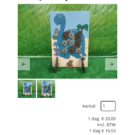
Previous
Next
Aantal:
1 dag
€
20,00
Incl. BTW
1 dag
€
16,53