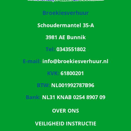
Broekiesverhuur
Schoudermantel 35-A
3981 AE Bunnik
Tel:
0343551802
E-mail:
info@broekiesverhuur.nl
KVK:
61800201
BTW:
NL001992787B96
Bank:
NL31 KNAB 0254 8907 09
OVER ONS
VEILIGHEID INSTRUCTIE