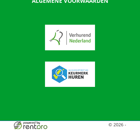
ALGEMENE VOORWAARDEN
© 2026 -
Broekiesverhuur
facebook
twitter
youtube
linkedin
instagram