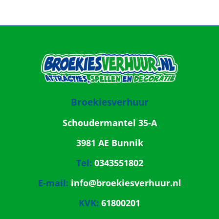
Broekiesverhuur
Schoudermantel 35-A
3981 AE Bunnik
Tel:
0343551802
E-mail:
info@broekiesverhuur.nl
KVK:
61800201