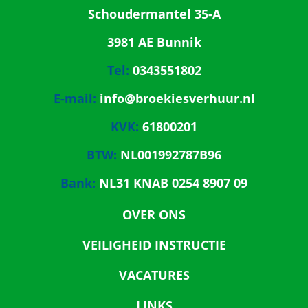
Schoudermantel 35-A
3981 AE Bunnik
Tel:
0343551802
E-mail:
info@broekiesverhuur.nl
KVK:
61800201
BTW:
NL001992787B96
Bank:
NL31 KNAB 0254 8907 09
OVER ONS
VEILIGHEID INSTRUCTIE
VACATURES
LINKS