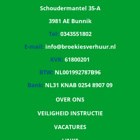
Schoudermantel 35-A
3981 AE Bunnik
Tel:
0343551802
E-mail:
info@broekiesverhuur.nl
KVK:
61800201
BTW:
NL001992787B96
Bank:
NL31 KNAB 0254 8907 09
OVER ONS
VEILIGHEID INSTRUCTIE
VACATURES