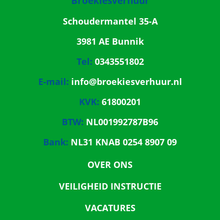
Broekiesverhuur
Schoudermantel 35-A
3981 AE Bunnik
Tel:
0343551802
E-mail:
info@broekiesverhuur.nl
KVK:
61800201
BTW:
NL001992787B96
Bank:
NL31 KNAB 0254 8907 09
OVER ONS
VEILIGHEID INSTRUCTIE
VACATURES