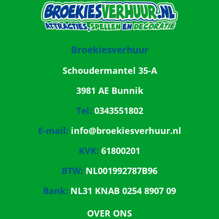
Broekiesverhuur
Schoudermantel 35-A
3981 AE Bunnik
Tel:
0343551802
E-mail:
info@broekiesverhuur.nl
KVK:
61800201
BTW:
NL001992787B96
Bank:
NL31 KNAB 0254 8907 09
OVER ONS