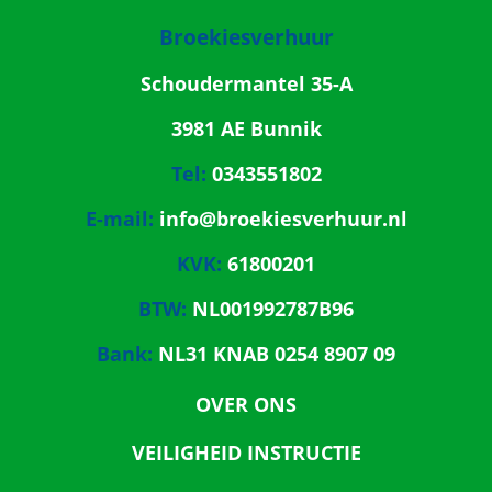
Broekiesverhuur
Schoudermantel 35-A
3981 AE Bunnik
Tel:
0343551802
E-mail:
info@broekiesverhuur.nl
KVK:
61800201
BTW:
NL001992787B96
Bank:
NL31 KNAB 0254 8907 09
OVER ONS
VEILIGHEID INSTRUCTIE