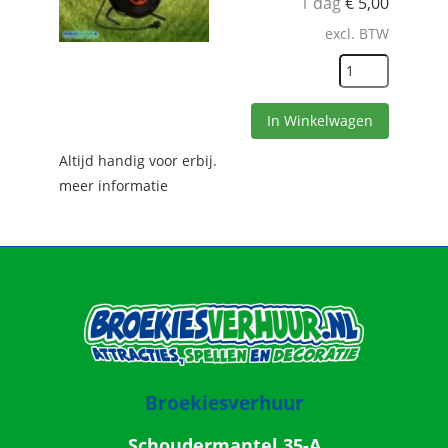
1 dag
€
5,00
excl. BTW
In Winkelwagen
Altijd handig voor erbij.
meer informatie
Broekiesverhuur
Schoudermantel 35-A