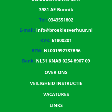
3981 AE Bunnik
Tel:
0343551802
E-mail:
info@broekiesverhuur.nl
KVK:
61800201
BTW:
NL001992787B96
Bank:
NL31 KNAB 0254 8907 09
OVER ONS
VEILIGHEID INSTRUCTIE
VACATURES
LINKS