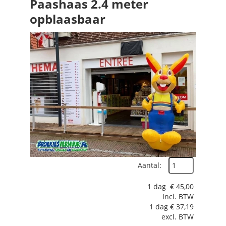
Paashaas 2.4 meter
opblaasbaar
Aantal:
1 dag
€
45,00
Incl. BTW
1 dag
€
37,19
excl. BTW