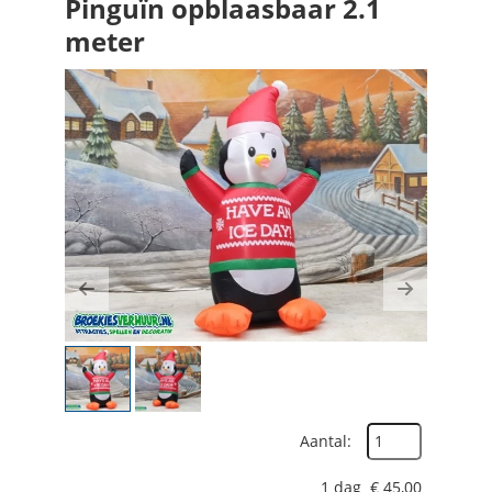
Pinguïn opblaasbaar 2.1
meter
Previous
Next
Aantal:
1 dag
€
45,00