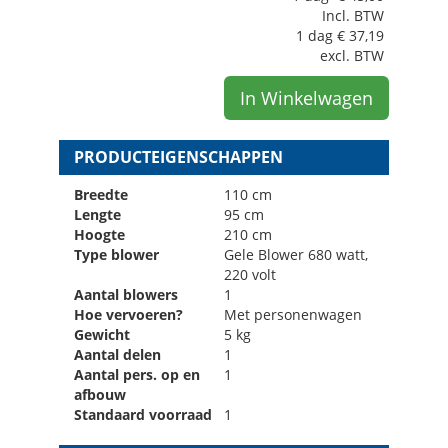
Incl. BTW
1 dag
€
37,19
excl. BTW
In Winkelwagen
PRODUCTEIGENSCHAPPEN
Breedte
110 cm
Lengte
95 cm
Hoogte
210 cm
Type blower
Gele Blower 680 watt,
220 volt
Aantal blowers
1
Hoe vervoeren?
Met personenwagen
Gewicht
5 kg
Aantal delen
1
Aantal pers. op en
1
afbouw
Standaard voorraad
1