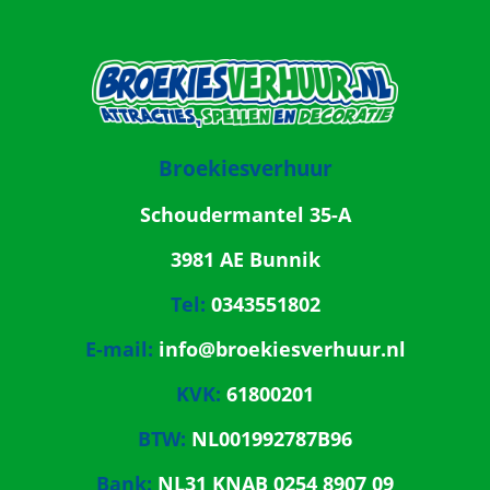
Broekiesverhuur
Schoudermantel 35-A
3981 AE Bunnik
Tel:
0343551802
E-mail:
info@broekiesverhuur.nl
KVK:
61800201
BTW:
NL001992787B96
Bank:
NL31 KNAB 0254 8907 09