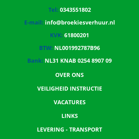
Tel:
0343551802
E-mail:
info@broekiesverhuur.nl
KVK:
61800201
BTW:
NL001992787B96
Bank:
NL31 KNAB 0254 8907 09
OVER ONS
VEILIGHEID INSTRUCTIE
VACATURES
LINKS
LEVERING - TRANSPORT