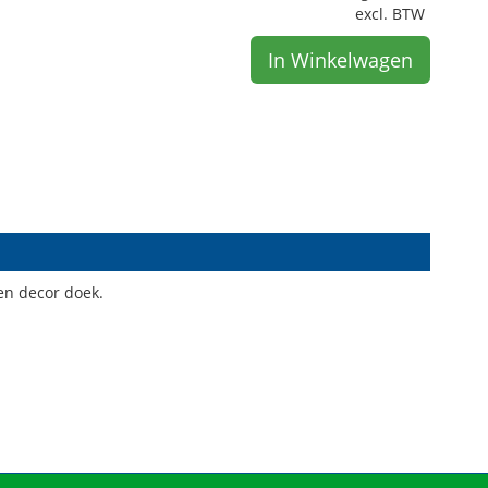
excl. BTW
In Winkelwagen
en decor doek.