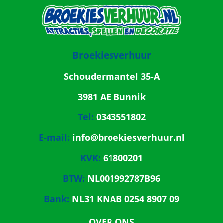
Broekiesverhuur
Schoudermantel 35-A
3981 AE Bunnik
Tel:
0343551802
E-mail:
info@broekiesverhuur.nl
KVK:
61800201
BTW:
NL001992787B96
Bank:
NL31 KNAB 0254 8907 09
OVER ONS