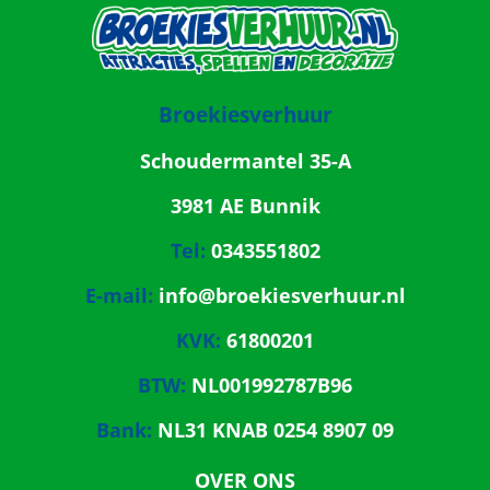
Broekiesverhuur
Schoudermantel 35-A
3981 AE Bunnik
Tel:
0343551802
E-mail:
info@broekiesverhuur.nl
KVK:
61800201
BTW:
NL001992787B96
Bank:
NL31 KNAB 0254 8907 09
OVER ONS