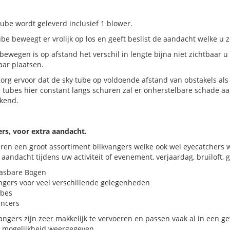
ube wordt geleverd inclusief 1 blower.
be beweegt er vrolijk op los en geeft beslist de aandacht welke u 
bewegen is op afstand het verschil in lengte bijna niet zichtbaar 
aar plaatsen.
org ervoor dat de sky tube op voldoende afstand van obstakels a
 tubes hier constant langs schuren zal er onherstelbare schade a
kend.
ers, voor extra aandacht.
ren een groot assortiment blikvangers welke ook wel eyecatchers 
 aandacht tijdens uw activiteit of evenement, verjaardag, bruiloft,
asbare Bogen
ngers voor veel verschillende gelegenheden
ubes
ancers
vangers zijn zeer makkelijk te vervoeren en passen vaak al in een 
t mogelijkheid weergegeven.