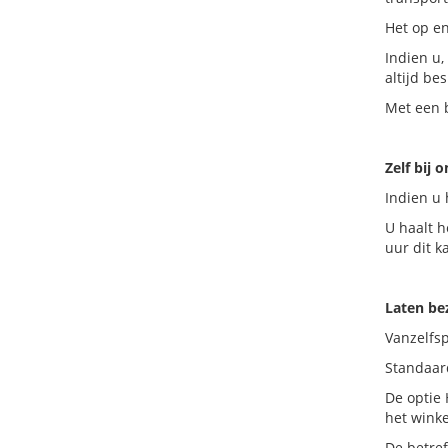
Het op en
Indien u,
altijd be
Met een b
Zelf bij 
Indien u 
U haalt h
uur dit k
Laten b
Vanzelfs
Standaard
De optie 
het wink
De betre