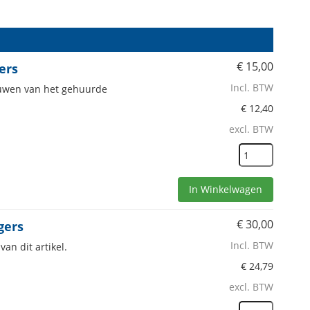
€
15,00
ers
Incl. BTW
bouwen van het gehuurde
€
12,40
excl. BTW
In Winkelwagen
€
30,00
gers
Incl. BTW
an dit artikel.
€
24,79
excl. BTW