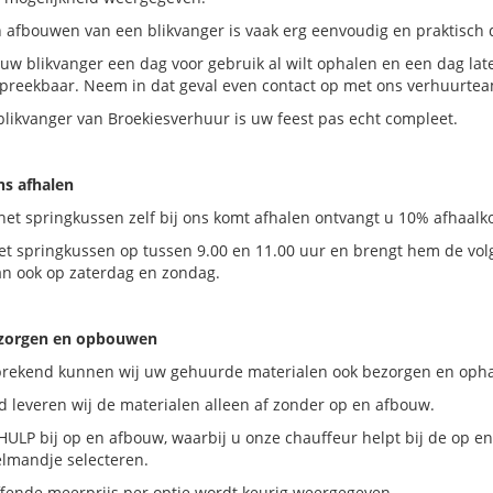
 afbouwen van een blikvanger is vaak erg eenvoudig en praktisch d
 uw blikvanger een dag voor gebruik al wilt ophalen en een dag lat
spreekbaar. Neem in dat geval even contact op met ons verhuurtea
likvanger van Broekiesverhuur is uw feest pas echt compleet.
ons afhalen
het springkussen zelf bij ons komt afhalen ontvangt u 10% afhaalko
et springkussen op tussen 9.00 en 11.00 uur en brengt hem de vol
an ook op zaterdag en zondag.
ezorgen en opbouwen
prekend kunnen wij uw gehuurde materialen ook bezorgen en ophal
 leveren wij de materialen alleen af zonder op en afbouw.
HULP bij op en afbouw, waarbij u onze chauffeur helpt bij de op en
elmandje selecteren.
ffende meerprijs per optie wordt keurig weergegeven.