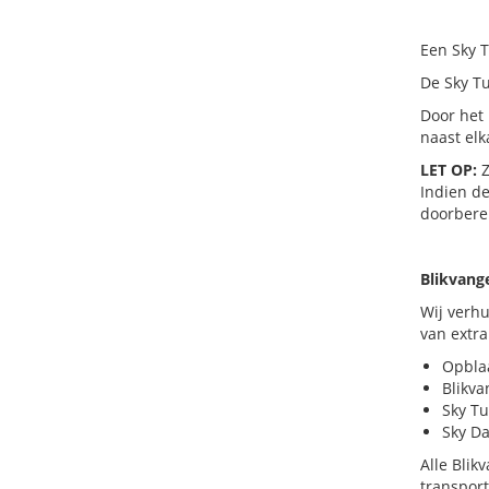
Een Sky T
De Sky Tu
Door het 
naast elk
LET OP:
Z
Indien de
doorbere
Blikvang
Wij verhu
van extra
Opbla
Blikva
Sky T
Sky D
Alle Blik
transpor