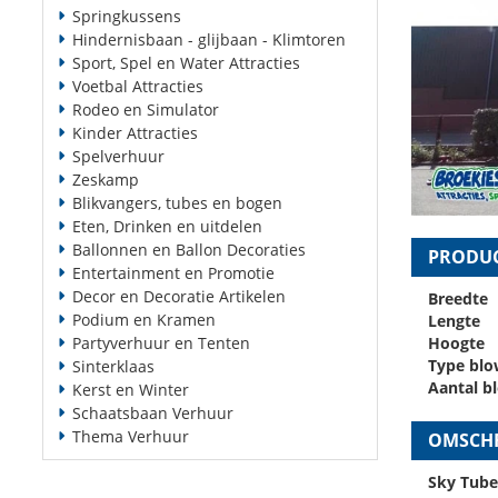
Springkussens
Hindernisbaan - glijbaan - Klimtoren
Sport, Spel en Water Attracties
Voetbal Attracties
Rodeo en Simulator
Kinder Attracties
Spelverhuur
Zeskamp
Blikvangers, tubes en bogen
Eten, Drinken en uitdelen
Ballonnen en Ballon Decoraties
PRODUC
Entertainment en Promotie
Decor en Decoratie Artikelen
Breedte
Podium en Kramen
Lengte
Partyverhuur en Tenten
Hoogte
Type blo
Sinterklaas
Aantal b
Kerst en Winter
Schaatsbaan Verhuur
Thema Verhuur
OMSCHR
Sky Tube