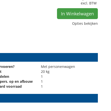
excl. BTW
In Winkelwagen
Opties bekijken
rvoeren?
Met personenwagen
t
20 kg
 delen
1
 pers. op en afbouw
1
ard voorraad
1