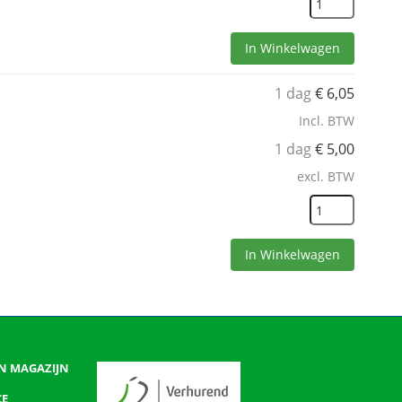
In Winkelwagen
1 dag
€
6,05
Incl. BTW
1 dag
€
5,00
excl. BTW
In Winkelwagen
N MAGAZIJN
CE