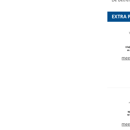
EXTRA 
mee
mee