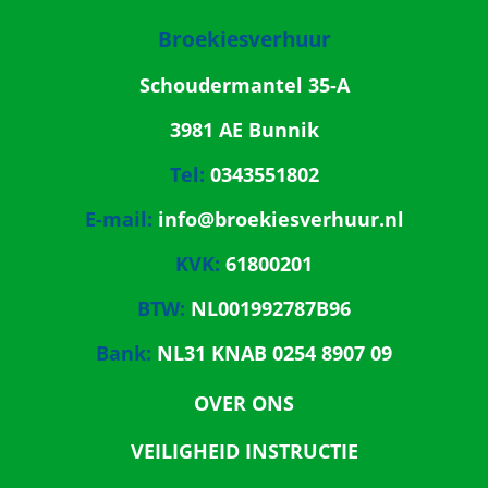
Broekiesverhuur
Schoudermantel 35-A
3981 AE Bunnik
Tel:
0343551802
E-mail:
info@broekiesverhuur.nl
KVK:
61800201
BTW:
NL001992787B96
Bank:
NL31 KNAB 0254 8907 09
OVER ONS
VEILIGHEID INSTRUCTIE