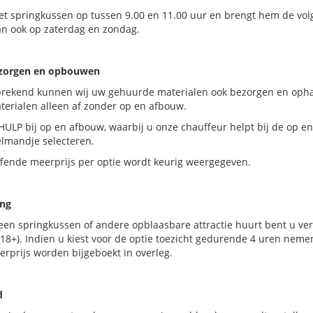
et springkussen op tussen 9.00 en 11.00 uur en brengt hem de vol
an ook op zaterdag en zondag.
ezorgen en opbouwen
prekend kunnen wij uw gehuurde materialen ook bezorgen en ophal
terialen alleen af zonder op en afbouw.
HULP bij op en afbouw, waarbij u onze chauffeur helpt bij de op en
elmandje selecteren.
ffende meerprijs per optie wordt keurig weergegeven.
ing
een springkussen of andere opblaasbare attractie huurt bent u ver
18+). Indien u kiest voor de optie toezicht gedurende 4 uren neme
rprijs worden bijgeboekt in overleg.
d