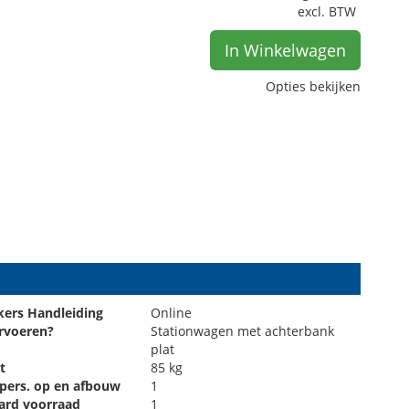
excl. BTW
In Winkelwagen
Opties bekijken
kers Handleiding
Online
rvoeren?
Stationwagen met achterbank
plat
t
85 kg
 pers. op en afbouw
1
ard voorraad
1