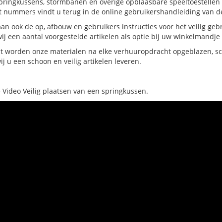
pringkussens, stormbanen en overige opblaasbare speeltoestellen b
at nummers vindt u terug in de online gebruikershandleiding van de
aan ook de op, afbouw en gebruikers instructies voor het veilig ge
j een aantal voorgestelde artikelen als optie bij uw winkelmandj
t worden onze materialen na elke verhuuropdracht opgeblazen, sc
wij u een schoon en veilig artikelen leveren.
e Video Veilig plaatsen van een springkussen.