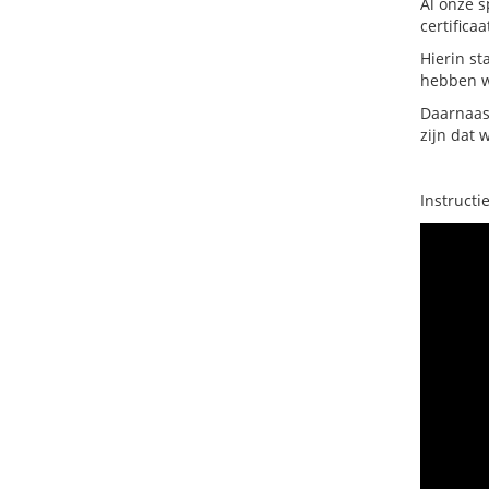
Al onze s
certifica
Hierin st
hebben wi
Daarnaas
zijn dat 
Instructi