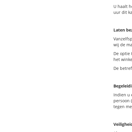
U haalt h
uur dit k
Laten b
Vanzelfs
wij de ma
De optie 
het wink
De betre
Begeleid
Indien u 
persoon (
tegen mee
Veilighei