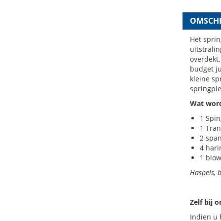
OMSCHR
Het sprin
uitstrali
overdekt.
budget ju
kleine sp
springple
Wat word
1 Spi
1 Tran
2 spa
4 har
1 blow
Haspels, 
Zelf bij 
Indien u 