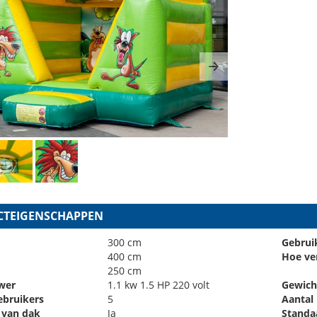
ous
Next
TEIGENSCHAPPEN
300 cm
Gebrui
400 cm
Hoe ve
250 cm
wer
1.1 kw 1.5 HP 220 volt
Gewich
ebruikers
5
Aantal
 van dak
Ja
Standa