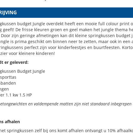
IJVING
gkussen budget Jungle overdekt heeft een mooie full colour print
ng geeft! De frisse kleuren groen en geel maken het jungle thema 
 Door zijn geringe afmetingen kan dit kleine springkussen budget 
ngle is prima geschikt om binnen neer te zetten, maar ook in een a
ringkussens perfect zijn voor kinderfeestjes en buurtfeesten. Kort
zier voor kleinere kinderen!
t er geleverd:
ngkussen Budget Jungle
sporttas
nbanden
ingen
er 1.1 kw 1.5 HP
betongewichten en valdempende matten zijn niet standaard inbegrepen 
ons afhalen
het springkussen zelf bij ons komt afhalen ontvangt u 10% afhaalko