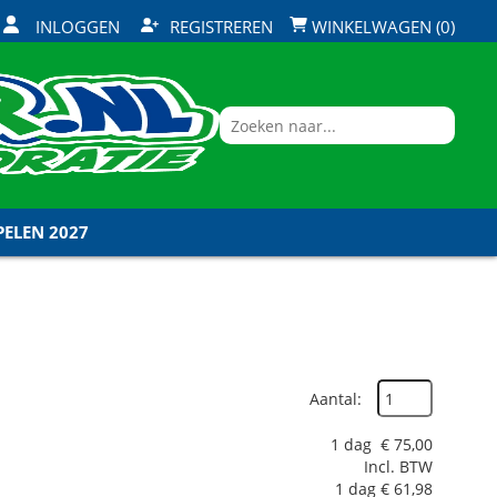
INLOGGEN
REGISTREREN
WINKELWAGEN (0)
ELEN 2027
Aantal:
1 dag
€
75,00
Incl. BTW
1 dag
€
61,98