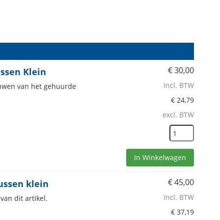
€
30,00
ssen Klein
Incl. BTW
bouwen van het gehuurde
€
24,79
excl. BTW
In Winkelwagen
€
45,00
ussen klein
Incl. BTW
an dit artikel.
€
37,19