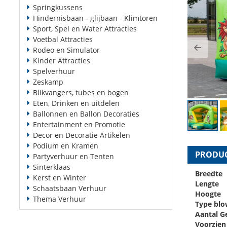
Springkussens
Hindernisbaan - glijbaan - Klimtoren
Sport, Spel en Water Attracties
Voetbal Attracties
Rodeo en Simulator
Previ
Kinder Attracties
Spelverhuur
Zeskamp
Blikvangers, tubes en bogen
Eten, Drinken en uitdelen
Ballonnen en Ballon Decoraties
Entertainment en Promotie
Decor en Decoratie Artikelen
Podium en Kramen
PRODUC
Partyverhuur en Tenten
Sinterklaas
Breedte
Kerst en Winter
Lengte
Schaatsbaan Verhuur
Hoogte
Thema Verhuur
Type blo
Aantal G
Voorzien