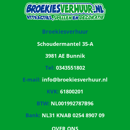
Broekiesverhuur
Schoudermantel 35-A
3981 AE Bunnik
Tel:
0343551802
E-mail:
info@broekiesverhuur.nl
KVK:
61800201
BTW:
NL001992787B96
Bank:
NL31 KNAB 0254 8907 09
OVER ONS