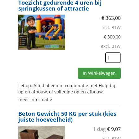
Toezicht gedurende 4 uren bij
springkussen of attractie
€
363,00
Incl. BTW
€
300,00
excl. BTW
In Winkelwagen
Let op: Altijd alleen in combinatie met Hulp bij
op en afbouw, of volledige op en afbouw.
meer informatie
Beton Gewicht 50 KG per stuk (kies
juiste hoeveelheid)
1 dag
€
9,07
Incl. BTW