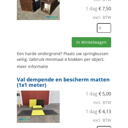
1 dag
€
7,50
excl. BTW
In Winkelwagen
Een harde ondergrond? Plaats uw springkussen
veilig. Gebruik minimaal 4 blokken per object.
meer informatie
Val dempende en bescherm matten
(1x1 meter)
1 dag
€
5,00
Incl. BTW
1 dag
€
4,13
excl. BTW