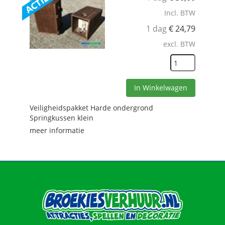
Incl. BTW
1 dag
€
24,79
excl. BTW
In Winkelwagen
Veiligheidspakket Harde ondergrond
Springkussen klein
meer informatie