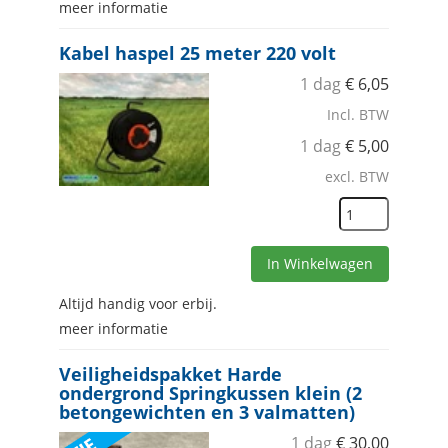
meer informatie
Kabel haspel 25 meter 220 volt
1 dag
€
6,05
Incl. BTW
1 dag
€
5,00
excl. BTW
In Winkelwagen
Altijd handig voor erbij.
meer informatie
Veiligheidspakket Harde
ondergrond Springkussen klein (2
betongewichten en 3 valmatten)
1 dag
€
30,00