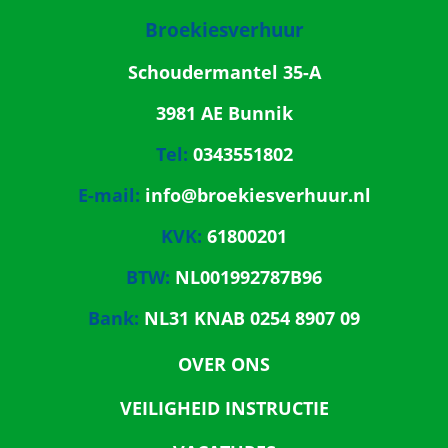
Broekiesverhuur
Schoudermantel 35-A
3981 AE Bunnik
Tel:
0343551802
E-mail:
info@broekiesverhuur.nl
KVK:
61800201
BTW:
NL001992787B96
Bank:
NL31 KNAB 0254 8907 09
OVER ONS
VEILIGHEID INSTRUCTIE