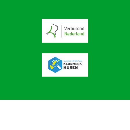
© 2026 -
Broekiesverhuur
facebook
twitter
youtube
linkedin
instagram