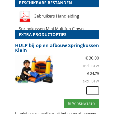
BESCHIKBARE BESTANDEN
Gebruikers Handleiding
Springkussen Mini Multifun Clown
EXTRA PRODUCTOPTIES
HULP bij op en afbouw Springkussen
Klein
€
30,00
Incl. BTW
€
24,79
excl. BTW
In Winkelwagen
U helpt onze chauffeur bij het op en af bouwen