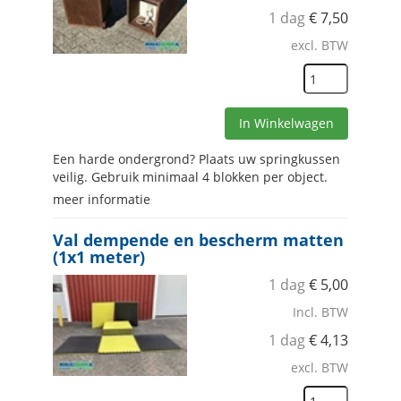
1 dag
€
7,50
excl. BTW
In Winkelwagen
Een harde ondergrond? Plaats uw springkussen
veilig. Gebruik minimaal 4 blokken per object.
meer informatie
Val dempende en bescherm matten
(1x1 meter)
1 dag
€
5,00
Incl. BTW
1 dag
€
4,13
excl. BTW