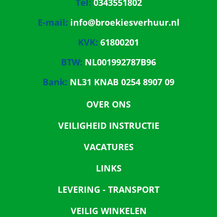
Tel:
0343551802
E-mail:
info@broekiesverhuur.nl
KVK:
61800201
BTW:
NL001992787B96
Bank:
NL31 KNAB 0254 8907 09
OVER ONS
VEILIGHEID INSTRUCTIE
VACATURES
LINKS
LEVERING - TRANSPORT
VEILIG WINKELEN