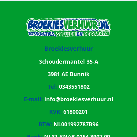
Broekiesverhuur
Schoudermantel 35-A
3981 AE Bunnik
Tel:
0343551802
E-mail:
info@broekiesverhuur.nl
KVK:
61800201
BTW:
NL001992787B96
Bank:
NL31 KNAB 0254 8907 09