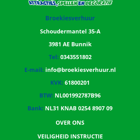
Broekiesverhuur
Schoudermantel 35-A
3981 AE Bunnik
Tel:
0343551802
E-mail:
info@broekiesverhuur.nl
KVK:
61800201
BTW:
NL001992787B96
Bank:
NL31 KNAB 0254 8907 09
OVER ONS
VEILIGHEID INSTRUCTIE