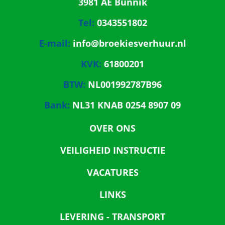
3981 AE Bunnik
Tel:
0343551802
E-mail:
info@broekiesverhuur.nl
KVK:
61800201
BTW:
NL001992787B96
Bank:
NL31 KNAB 0254 8907 09
OVER ONS
VEILIGHEID INSTRUCTIE
VACATURES
LINKS
LEVERING - TRANSPORT