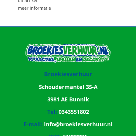
dit artikel.
meer informatie
Broekiesverhuur
Schoudermantel 35-A
3981 AE Bunnik
Tel:
0343551802
E-mail:
info@broekiesverhuur.nl