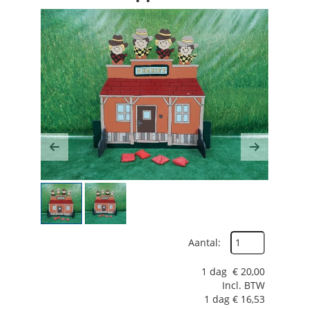
Previous
Next
Aantal:
1 dag
€
20,00
Incl. BTW
1 dag
€
16,53