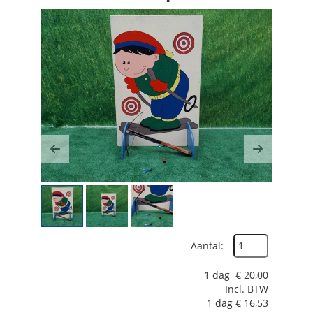
Previous
Next
Aantal:
1 dag
€
20,00
Incl. BTW
1 dag
€
16,53