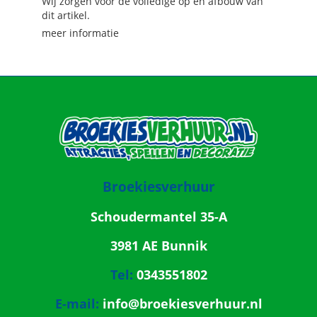
Wij zorgen voor de volledige op en afbouw van
dit artikel.
meer informatie
Broekiesverhuur
Schoudermantel 35-A
3981 AE Bunnik
Tel:
0343551802
E-mail:
info@broekiesverhuur.nl