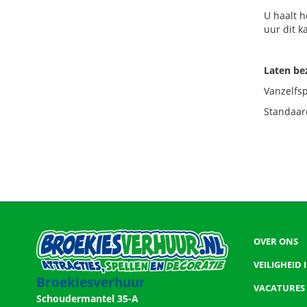
U haalt h
uur dit k
Laten b
Vanzelfs
Standaard
OVER ONS
VEILIGHEID
Broekiesverhuur
VACATURES
Schoudermantel 35-A