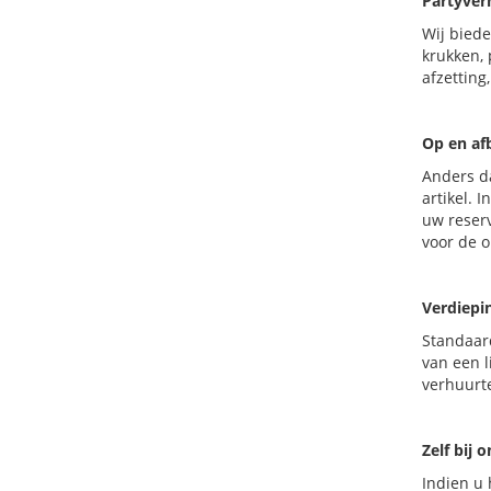
Partyver
Wij biede
krukken, 
afzetting
Op en af
Anders da
artikel. 
uw reserv
voor de 
Verdiepi
Standaard
van een l
verhuurt
Zelf bij 
Indien u 