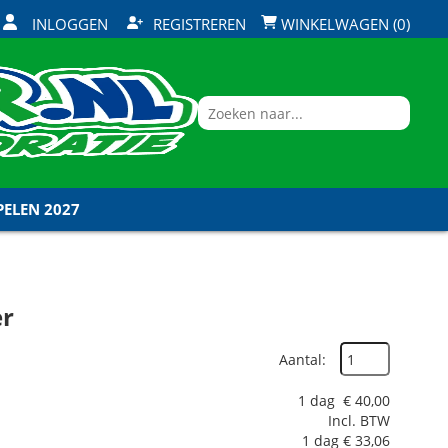
INLOGGEN
REGISTREREN
WINKELWAGEN (0)
ELEN 2027
er
Aantal:
1 dag
€
40,00
Incl. BTW
1 dag
€
33,06