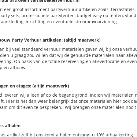
huur artikelen van Broekiesverhuur.nl
n een groot assortiment partyverhuur artikelen zoals; terrastafels, s
party sets, professionele partytenten, budget easy op tenten, vlond
, aankleding, inrichting en eventuele stroommvoorziening.
bouw Party Verhuur artikelen: (altijd maatwerk)
n bij veel standaard verhuur materialen geven wij bij onze verhuu
Indien u graag zou willen dat wij de gehuurde materialen naar afle
ering. Op basis van de totale reservering en afleverlocatie en eve
op en afbouw.
ngen en etages: (altijd maatwerk)
 leveren wij alleen af op de begane grond. Indien wij materialen 
ift. Hier is het dan weer belangrijk dat onze materialen hier ook 
eam om dit even te bespreken. Wij brengen onze materialen nooit 
ons afhalen
het artikel zelf bij ons komt afhalen ontvangt u 10% afhaalkorting.