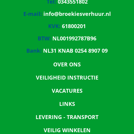
Tel:
0343551802
E-mail:
info@broekiesverhuur.nl
KVK:
61800201
BTW:
NL001992787B96
Bank:
NL31 KNAB 0254 8907 09
OVER ONS
VEILIGHEID INSTRUCTIE
VACATURES
LINKS
LEVERING - TRANSPORT
VEILIG WINKELEN