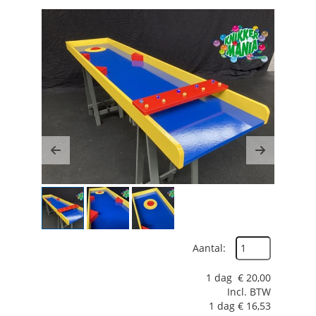
Previous
Next
Aantal:
1 dag
€
20,00
Incl. BTW
1 dag
€
16,53