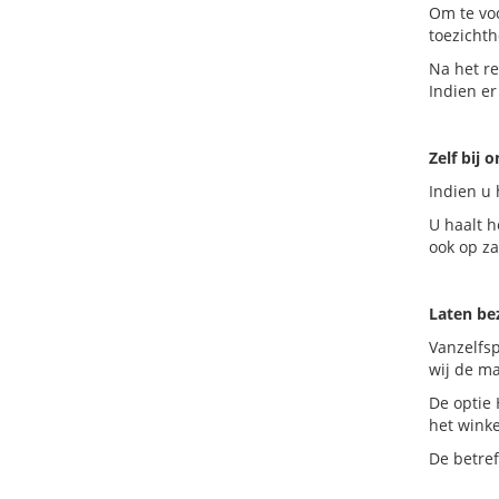
Om te vo
toezichth
Na het r
Indien er
Zelf bij 
Indien u 
U haalt h
ook op z
Laten b
Vanzelfs
wij de ma
De optie 
het wink
De betre