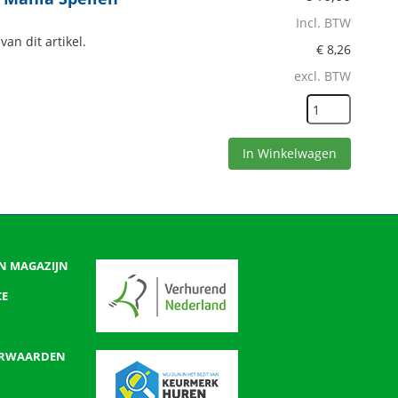
Incl. BTW
an dit artikel.
€
8,26
excl. BTW
In Winkelwagen
N MAGAZIJN
CE
ORWAARDEN