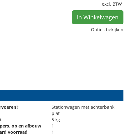
excl. BTW
In Winkelwagen
Opties bekijken
rvoeren?
Stationwagen met achterbank
plat
t
5 kg
 pers. op en afbouw
1
ard voorraad
1