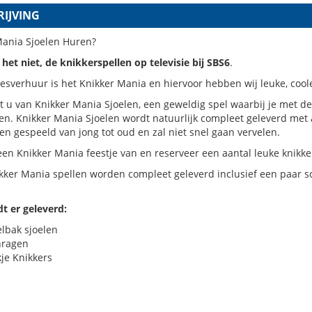
IJVING
Mania Sjoelen Huren?
het niet, de knikkerspellen op televisie bij SBS6
.
iesverhuur is het Knikker Mania en hiervoor hebben wij leuke, cool
 u van Knikker Mania Sjoelen, een geweldig spel waarbij je met de
en. Knikker Mania Sjoelen wordt natuurlijk compleet geleverd met
n gespeeld van jong tot oud en zal niet snel gaan vervelen.
en Knikker Mania feestje van en reserveer een aantal leuke knikk
kker Mania spellen worden compleet geleverd inclusief een paar s
t er geleverd:
elbak sjoelen
hragen
kje Knikkers