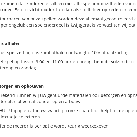
orkomen dat kinderen er alleen met alle spelbenodigdheden vandoo
ouder. Een toezichthouder kan dan als spelleider optreden en een
etourneren van onze spellen worden deze allemaal gecontroleerd e
 per ongeluk een spelonderdeel is kwijtgeraakt verwachten wij dat
ons afhalen
het spel zelf bij ons komt afhalen ontvangt u 10% afhaalkorting.
et spel op tussen 9.00 en 11.00 uur en brengt hem de volgende och
aterdag en zondag.
ezorgen en opbouwen
prekend kunnen wij uw gehuurde materialen ook bezorgen en ophal
terialen alleen af zonder op en afbouw.
HULP bij op en afbouw, waarbij u onze chauffeur helpt bij de op en
elmandje selecteren.
ffende meerprijs per optie wordt keurig weergegeven.