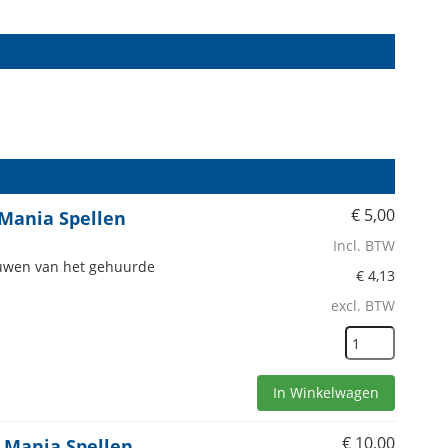
€
5,00
 Mania Spellen
Incl. BTW
bouwen van het gehuurde
€
4,13
excl. BTW
In Winkelwagen
€
10,00
 Mania Spellen