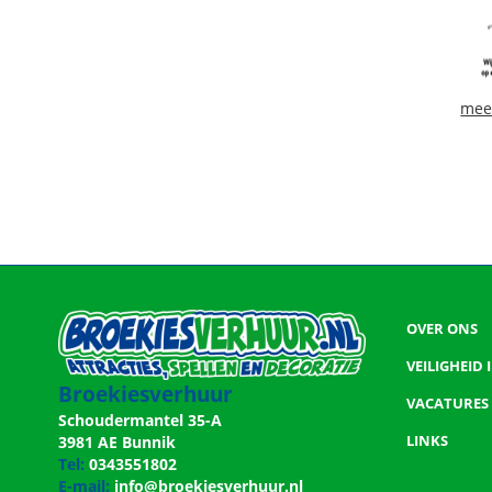
mee
OVER ONS
VEILIGHEID
Broekiesverhuur
VACATURES
Schoudermantel 35-A
LINKS
3981 AE Bunnik
Tel:
0343551802
E-mail:
info@broekiesverhuur.nl