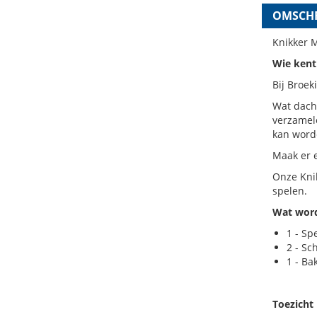
OMSCHR
Knikker 
Wie kent 
Bij Broek
Wat dacht
verzamel
kan worde
Maak er e
Onze Kni
spelen.
Wat word
1 - Sp
2 - Sc
1 - Ba
Toezicht