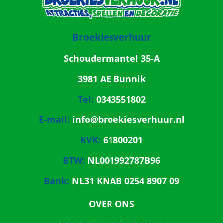
Broekiesverhuur
Schoudermantel 35-A
3981 AE Bunnik
Tel:
0343551802
E-mail:
info@broekiesverhuur.nl
KVK:
61800201
BTW:
NL001992787B96
Bank:
NL31 KNAB 0254 8907 09
OVER ONS