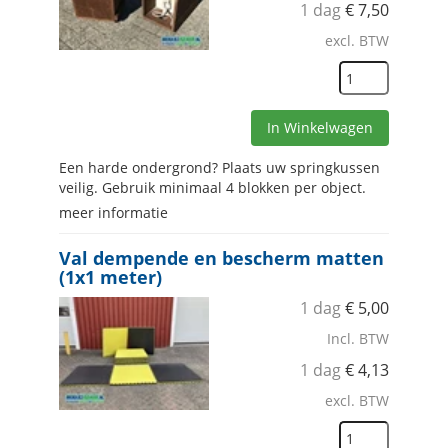
1 dag
€
7,50
excl. BTW
In Winkelwagen
Een harde ondergrond? Plaats uw springkussen
veilig. Gebruik minimaal 4 blokken per object.
meer informatie
Val dempende en bescherm matten
(1x1 meter)
1 dag
€
5,00
Incl. BTW
1 dag
€
4,13
excl. BTW