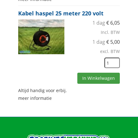
Kabel haspel 25 meter 220 volt
1 dag
€
6,05
Incl. BTW
1 dag
€
5,00
excl. BTW
In Winkelwagen
Altijd handig voor erbij.
meer informatie