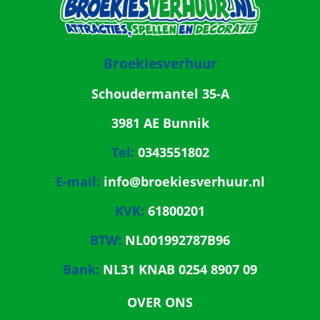
Broekiesverhuur
Schoudermantel 35-A
3981 AE Bunnik
Tel:
0343551802
E-mail:
info@broekiesverhuur.nl
KVK:
61800201
BTW:
NL001992787B96
Bank:
NL31 KNAB 0254 8907 09
OVER ONS