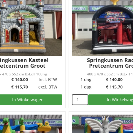
ingkussen Kasteel
Springkussen Ra
retcentrum Groot
Pretcentrum Gr
x 470 x 552 cm BxLxH 100 kg
400 x 470 x 552 cm BxLxH 
€
140,00
Incl. BTW
1 dag
€
140,00
€
115,70
excl. BTW
1 dag
€
115,70
In Winkelwagen
In Winkelwa