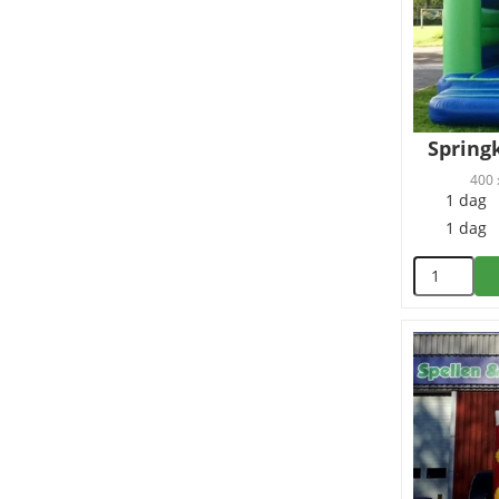
Spring
400 
1 dag
1 dag