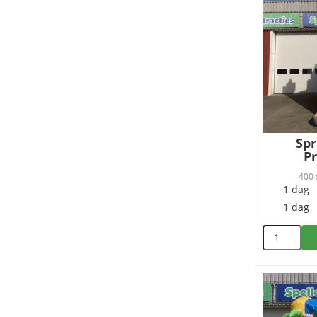
Spr
P
400 
1 dag
1 dag