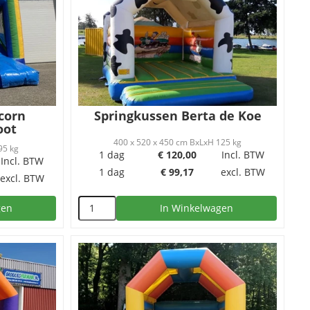
corn
Springkussen Berta de Koe
oot
400 x 520 x 450 cm BxLxH 125 kg
95 kg
1 dag
€
120,00
Incl. BTW
Incl. BTW
1 dag
€
99,17
excl. BTW
excl. BTW
gen
In Winkelwagen