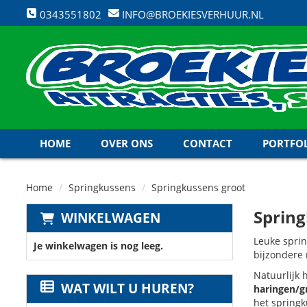
0343551802
INFO@BROEKIESVERHUUR.NL
HOME
OVER ONS
CONTACT
PORTFO
Home
Springkussens
Springkussens groot
Spring
WINKELWAGEN
Leuke sprin
Je winkelwagen is nog leeg.
bijzondere 
Natuurlijk 
WAT WILT U HUREN?
haringen/
het springk