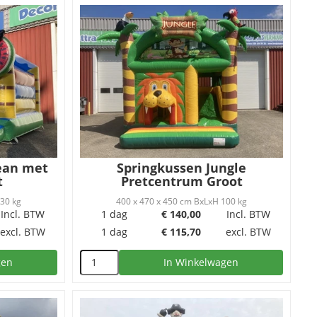
ean met
Springkussen Jungle
t
Pretcentrum Groot
130 kg
400 x 470 x 450 cm BxLxH 100 kg
Incl. BTW
1 dag
€
140,00
Incl. BTW
excl. BTW
1 dag
€
115,70
excl. BTW
gen
In Winkelwagen