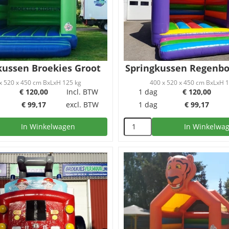
kussen Broekies Groot
Springkussen Regenbo
x 520 x 450 cm BxLxH 125 kg
400 x 520 x 450 cm BxLxH 
€
120,00
Incl. BTW
1 dag
€
120,00
€
99,17
excl. BTW
1 dag
€
99,17
In Winkelwagen
In Winkelwa