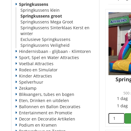
Springkussens
Springkussens klein
Springkussens groot
Springkussens Mega Groot
Springkussens Sinterklaas Kerst en
winter
Exclusieve Springkussens
Springkussens Veiligheid
Hindernisbaan - glijbaan - Klimtoren
Sport, Spel en Water Attracties
Voetbal Attracties
Rodeo en Simulator
Kinder Attracties
Sprin
Spelverhuur
Zeskamp
500 
Blikvangers, tubes en bogen
1 dag
Eten, Drinken en uitdelen
1 dag
Ballonnen en Ballon Decoraties
Entertainment en Promotie
Decor en Decoratie Artikelen
Podium en Kramen