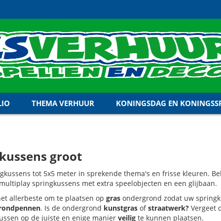
LIO
THEMA VERHUUR
KONINGSDAG EN KONINGSSP
kussens groot
gkussens tot 5x5 meter in sprekende thema's en frisse kleuren. B
multiplay springkussens met extra speelobjecten en een glijbaan.
het allerbeste om te plaatsen op
gras
ondergrond zodat uw springk
grondpennen
. Is de ondergrond
kunstgras
of
straatwerk?
Vergeet 
ussen op de juiste en enige manier
veilig
te kunnen plaatsen.