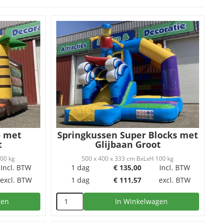
o met
Springkussen Super Blocks met
t
Glijbaan Groot
100 kg
500 x 400 x 333 cm BxLxH 100 kg
Incl. BTW
1 dag
€
135,00
Incl. BTW
excl. BTW
1 dag
€
111,57
excl. BTW
gen
In Winkelwagen