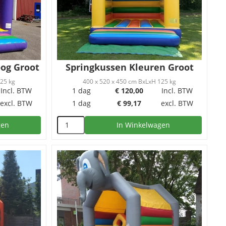
og Groot
Springkussen Kleuren Groot
125 kg
400 x 520 x 450 cm BxLxH 125 kg
Incl. BTW
1 dag
€
120,00
Incl. BTW
excl. BTW
1 dag
€
99,17
excl. BTW
gen
In Winkelwagen