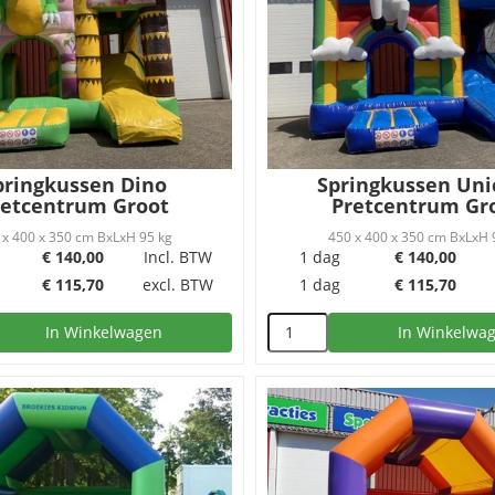
pringkussen Dino
Springkussen Uni
retcentrum Groot
Pretcentrum Gr
 x 400 x 350 cm BxLxH 95 kg
450 x 400 x 350 cm BxLxH 
€
140,00
Incl. BTW
1 dag
€
140,00
€
115,70
excl. BTW
1 dag
€
115,70
In Winkelwagen
In Winkelwa