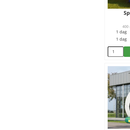
Sp
400 
1 dag
1 dag