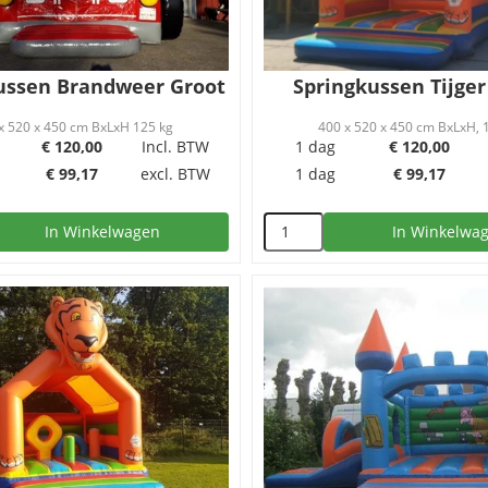
ussen Brandweer Groot
Springkussen Tijger
x 520 x 450 cm BxLxH 125 kg
400 x 520 x 450 cm BxLxH, 
€
120,00
Incl. BTW
1 dag
€
120,00
€
99,17
excl. BTW
1 dag
€
99,17
In Winkelwagen
In Winkelwa