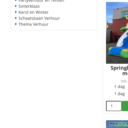
Partyverhuur en Tenten
Sinterklaas
Kerst en Winter
Schaatsbaan Verhuur
Thema Verhuur
Spring
me
500 
1 dag
1 dag