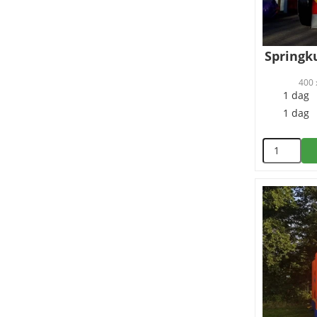
Springk
400 
1 dag
1 dag