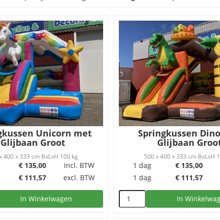
gkussen Unicorn met
Springkussen Din
Glijbaan Groot
Glijbaan Groo
x 400 x 333 cm BxLxH 100 kg
500 x 400 x 333 cm BxLxH 
€
135,00
Incl. BTW
1 dag
€
135,00
€
111,57
excl. BTW
1 dag
€
111,57
In Winkelwagen
In Winkelwa