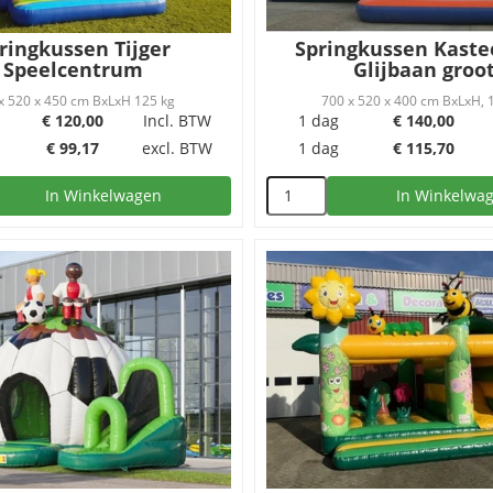
ringkussen Tijger
Springkussen Kaste
Speelcentrum
Glijbaan groo
x 520 x 450 cm BxLxH 125 kg
700 x 520 x 400 cm BxLxH, 
€
120,00
Incl. BTW
1 dag
€
140,00
€
99,17
excl. BTW
1 dag
€
115,70
In Winkelwagen
In Winkelwa