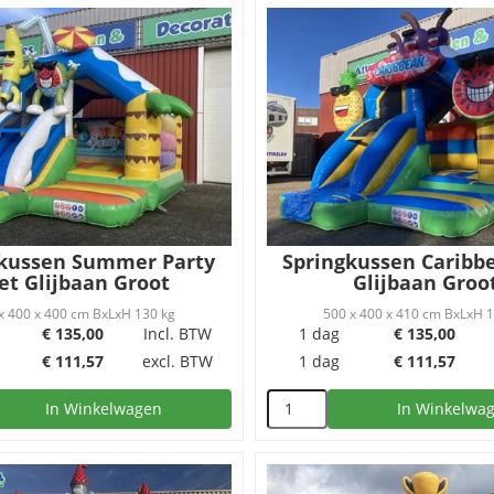
kussen Summer Party
Springkussen Caribb
t Glijbaan Groot
Glijbaan Groo
x 400 x 400 cm BxLxH 130 kg
500 x 400 x 410 cm BxLxH 
€
135,00
Incl. BTW
1 dag
€
135,00
€
111,57
excl. BTW
1 dag
€
111,57
In Winkelwagen
In Winkelwa