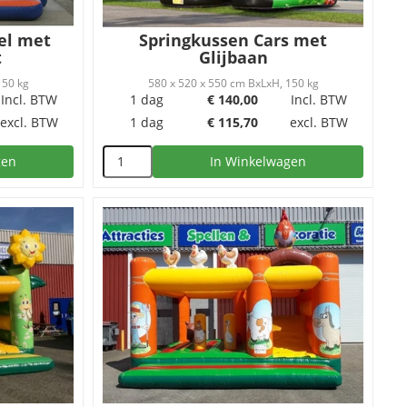
el met
Springkussen Cars met
t
Glijbaan
150 kg
580 x 520 x 550 cm BxLxH, 150 kg
Incl. BTW
1 dag
€
140,00
Incl. BTW
excl. BTW
1 dag
€
115,70
excl. BTW
gen
In Winkelwagen