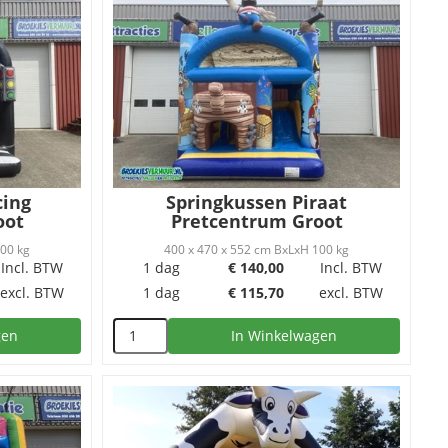
cing
Springkussen Piraat
oot
Pretcentrum Groot
100 kg
400 x 470 x 552 cm BxLxH 100 kg
Incl. BTW
1 dag
€
140,00
Incl. BTW
excl. BTW
1 dag
€
115,70
excl. BTW
gen
In Winkelwagen