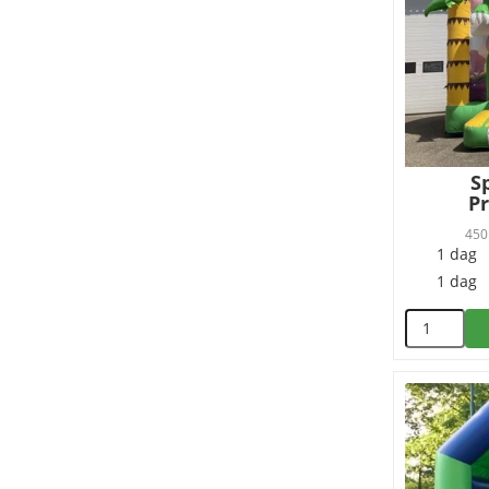
S
P
450
1 dag
1 dag