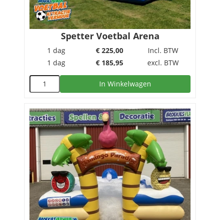
Spetter Voetbal Arena
1 dag
€
225,00
Incl. BTW
1 dag
€
185,95
excl. BTW
In Winkelwagen