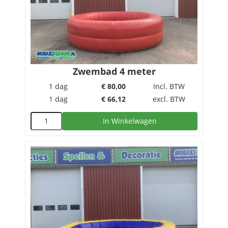
Zwembad 4 meter
1 dag
€
80,00
Incl. BTW
1 dag
€
66,12
excl. BTW
In Winkelwagen