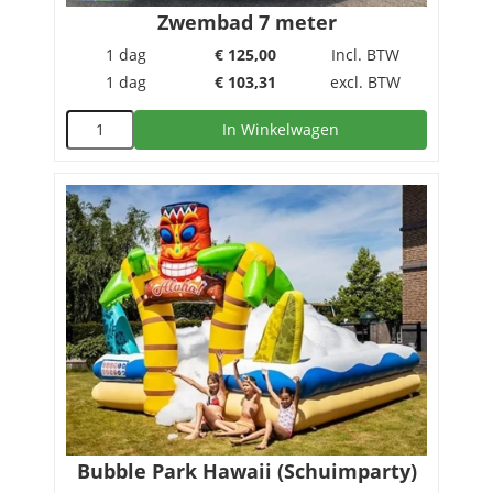
Zwembad 7 meter
1 dag
€
125,00
Incl. BTW
1 dag
€
103,31
excl. BTW
In Winkelwagen
Bubble Park Hawaii (Schuimparty)