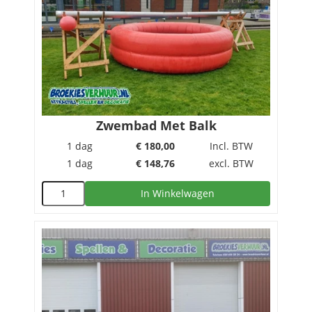
Zwembad Met Balk
1 dag
€
180,00
Incl. BTW
1 dag
€
148,76
excl. BTW
In Winkelwagen