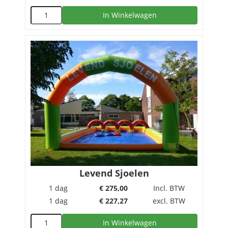
In Winkelwagen
Levend Sjoelen
1 dag
€
275,00
Incl. BTW
1 dag
€
227,27
excl. BTW
In Winkelwagen