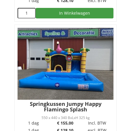
1 dag
€
128,10
excl. BTW
In Winkelwagen
Springkussen Jumpy Happy
Flamingo Splash
550 x 440 x 340 BxLxH 325 kg
1 dag
€
155,00
Incl. BTW
1 dag
€
128,10
excl. BTW