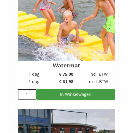
Watermat
1 dag
€
75,00
Incl. BTW
1 dag
€
61,98
excl. BTW
In Winkelwagen