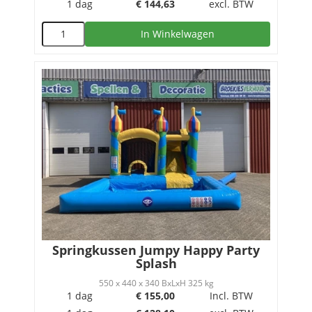
1 dag
€
144,63
excl. BTW
In Winkelwagen
Springkussen Jumpy Happy Party
Splash
550 x 440 x 340 BxLxH 325 kg
1 dag
€
155,00
Incl. BTW