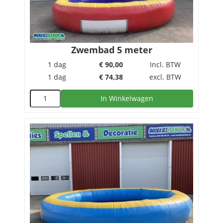
Zwembad 5 meter
1 dag
€
90,00
Incl. BTW
1 dag
€
74,38
excl. BTW
In Winkelwagen