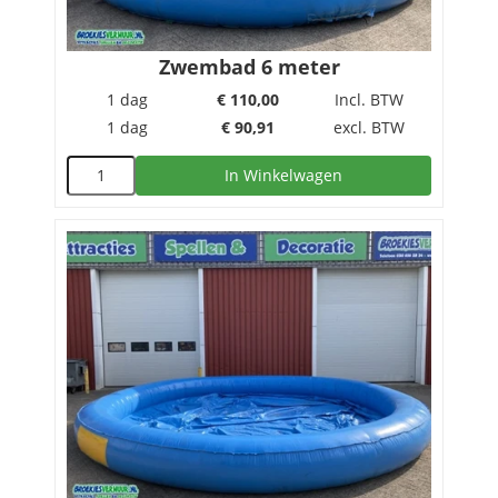
Zwembad 6 meter
1 dag
€
110,00
Incl. BTW
1 dag
€
90,91
excl. BTW
In Winkelwagen