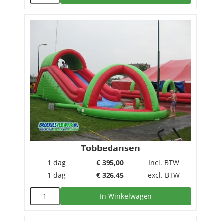
Tobbedansen
1 dag
€
395,00
Incl. BTW
1 dag
€
326,45
excl. BTW
In Winkelwagen