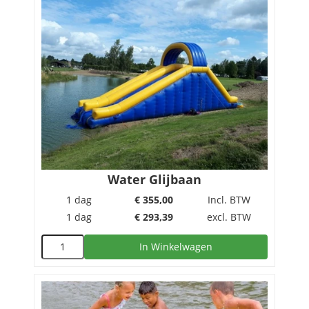
Water Glijbaan
1 dag
€
355,00
Incl. BTW
1 dag
€
293,39
excl. BTW
In Winkelwagen