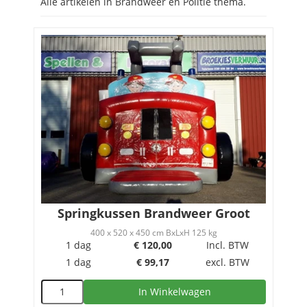
Alle artikelen in Brandweer en Politie thema.
Springkussen Brandweer Groot
400 x 520 x 450 cm BxLxH 125 kg
1 dag
€
120,00
Incl. BTW
1 dag
€
99,17
excl. BTW
In Winkelwagen