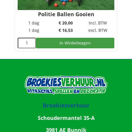
Politie Ballen Gooien
1 dag
€
20,00
Incl. BTW
1 dag
€
16,53
excl. BTW
In Winkelwagen
Broekiesverhuur
Schoudermantel 35-A
3981 AE Bunnik