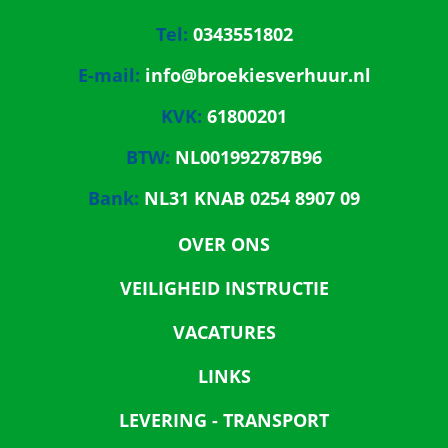
Tel:
0343551802
E-mail:
info@broekiesverhuur.nl
KVK:
61800201
BTW:
NL001992787B96
Bank:
NL31 KNAB 0254 8907 09
OVER ONS
VEILIGHEID INSTRUCTIE
VACATURES
LINKS
LEVERING - TRANSPORT