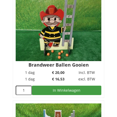
Brandweer Ballen Gooien
1 dag
€
20,00
Incl. BTW
1 dag
€
16,53
excl. BTW
In Winkelwagen