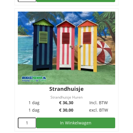
Strandhuisje
Strandhuisje Huren
1 dag
€
36,30
Incl. BTW
1 dag
€
30,00
excl. BTW
In Winkelwagen