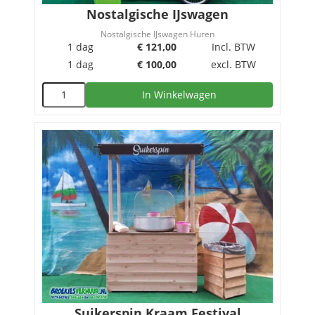
Nostalgische IJswagen
Nostalgische IJswagen Huren
1 dag
€
121,00
Incl. BTW
1 dag
€
100,00
excl. BTW
In Winkelwagen
Suikerspin Kraam Festival