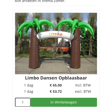
Alle artikelen in thema Zomer.
Limbo Dansen Opblaasbaar
1 dag
€
65,00
Incl. BTW
1 dag
€
53,72
excl. BTW
In Winkelwagen