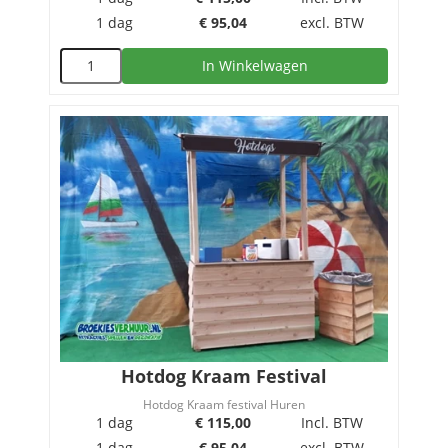
1 dag
€
95,04
excl. BTW
In Winkelwagen
Hotdog Kraam Festival
Hotdog Kraam festival Huren
1 dag
€
115,00
Incl. BTW
1 dag
€
95,04
excl. BTW