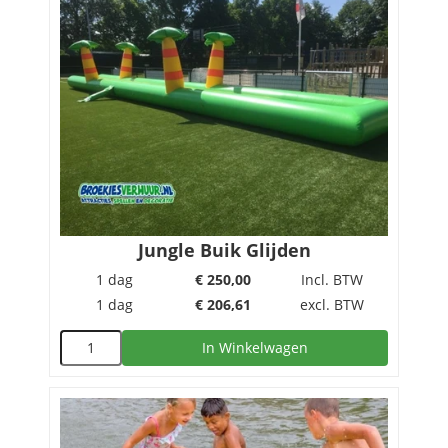
Jungle Buik Glijden
1 dag
€
250,00
Incl. BTW
1 dag
€
206,61
excl. BTW
In Winkelwagen