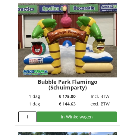
Bubble Park Flamingo
(Schuimparty)
1 dag
€
175,00
Incl. BTW
1 dag
€
144,63
excl. BTW
In Winkelwagen