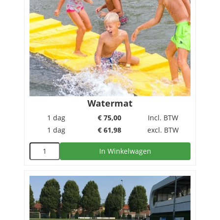
Watermat
1 dag
€
75,00
Incl. BTW
1 dag
€
61,98
excl. BTW
In Winkelwagen