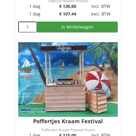
Popcorn Kraam Festival
1 dag
€
130,00
Incl. BTW
1 dag
€
107,44
excl. BTW
In Winkelwagen
Poffertjes Kraam Festival
Poffertjes Kraam Festival Huren
1 dag
€
115,00
Incl. BTW