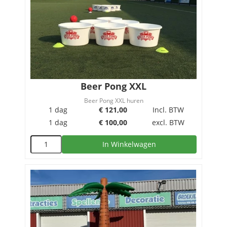
Beer Pong XXL
Beer Pong XXL huren
1 dag
€
121,00
Incl. BTW
1 dag
€
100,00
excl. BTW
In Winkelwagen