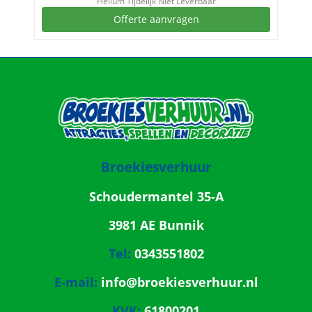
Helium Tijdelijk Niet Leverbaar
Offerte aanvragen
Broekiesverhuur
Schoudermantel 35-A
3981 AE Bunnik
Tel:
0343551802
E-mail:
info@broekiesverhuur.nl
KVK:
61800201