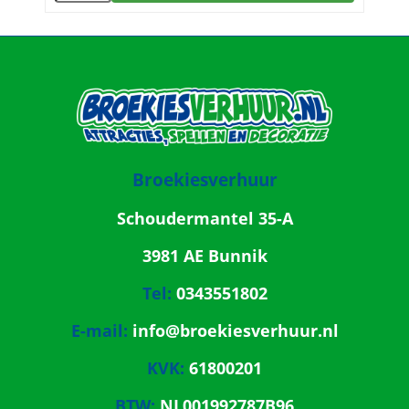
Broekiesverhuur
Schoudermantel 35-A
3981 AE Bunnik
Tel:
0343551802
E-mail:
info@broekiesverhuur.nl
KVK:
61800201
BTW:
NL001992787B96